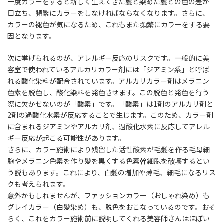
一度カラーをすると新しく生えてきた髪と染めた髪との色の差が
目立ち、頻繁にカラーをしなければならなくなります。さらに、
カラーの褪色が気になるため、これもまた頻繁にカラーをする要
因となります。
次に挙げられるのが、アレルギー反応のリスクです。一般的に美
容室で使われているアルカリカラー剤には「ジアミン系」と呼ば
れる酸化染料が配合されています。アルカリカラー剤はメラニン
色素を脱色し、酸化染料を発色させます。この脱色と発色を行う
際に欠かせないのが「酸素」です。「酸素」は1剤のアルカリ剤と
2剤の過酸化水素が反応することで生じます。このため、カラー剤
に含まれるジアミンやアルカリ剤、過酸化水素に反応してアレル
ギー反応が起こる可能性があります。
さらに、カラー施術により残留した活性酸素が毛髪を作る毛母細
胞やメラニン色素を作り髪を黒くする色素幹細胞を破壊するとい
う説もあります。これにより、白髪の増加や薄毛、細毛になるリス
クも考えられます。
意外かもしれませんが、ファッションカラー（おしゃれ染め）も
グレイカラー（白髪染め）も、脱色をおこなっているのです。おそ
らく、これをカラー施術前に説明してくれる美容師さんはほぼい