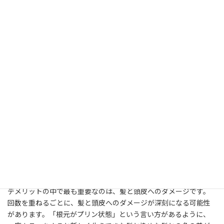
でも、ケミカルな薬剤を使うということには、デミリットもある
ということを知っておいてほしいと思うのです。
ケミカルカラーのメリットとデメリットまと
め
メリットはなんといっても、ケミカルなカラー剤はカラーのバリエ
ーションが豊富なこと。
明度（髪の明るさ）をコントールできて、ほぼ狙い通りの仕上が
りになるので、おしゃれ感が出せます。季節ごとのカラーチェンジ
やファッションに合わせたカラーヘアに私もハマっていたことが
あります。
デメリットの中で最も重要なのは、髪と頭皮へのダメージです。
回数を重ねるごとに、髪と頭皮へのダメージが深刻になる可能性
があります。「根元がプリン状態」という言い方があるように、